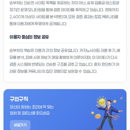
승부처는 단순한 사이트 목록을 제공하는 것이 아닌, 실제 입출금 테스트와
장기간 운영 모니터링을 통해 검증 데이터를 축적하고 있습니다. 현재까지
2,400개 이상의 사이트를 분석했으며, 모든 검증 결과는 토토커뮤니티를
통해 이용자에게 투명하게 공개됩니다.
이용자 중심의 정보 공유
승부처의 핵심은 이용자 간의 정보 공유입니다. 카지노사이트 이용 후기, 배
당률 분석, 피해 사례 제보가 매일 활발하게 이루어지며, 이 데이터가 다시
검증 시스템에 반영되는 선순환 구조를 갖추고 있습니다. 혼자 판단하기 어
려운 정보를 커뮤니티의 집단 경험으로 보완할 수 있습니다.
구인구직
당신이 원하는 조건에 딱 맞는
업체 및 파트너를 찾으세요
바로가기