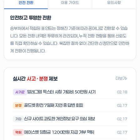
안전 전환
이용 가이드
유의사항
안전하고 투명한 전환
승부처에서 적립된 포인트는 정해진 기준에 따라 꽁머니로 전환할 수 있습
니다. 모든 전환 내역은 투명하게 관리되며, 누적 전환 현황을 통해 신뢰도
를 직접 확인하실 수 있습니다. 복잡한 절차 없이 간단한 신청만으로 안전하
게 전환이 진행됩니다.
실시간
사고 · 분쟁
제보
더보기
텔레그램 픽스터 사칭 가입비 50만원 사기
02.18
사기꾼
골드벳 환전 7일째 지연 중 답변 회피
02.17
분쟁
신규 사이트 과도한 개인정보 요구 의심 제보
02.17
기타
에이스벳 당첨금 1200만원 지급 거부 먹튀
02.17
먹튀