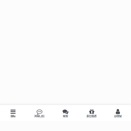
메뉴
커뮤니티
채팅
포인트존
내정보