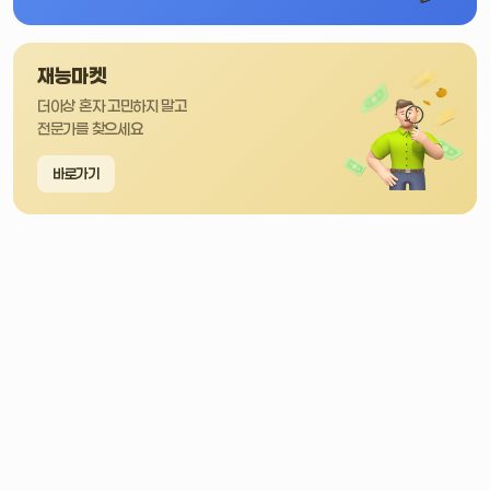
재능마켓
더이상 혼자 고민하지 말고
전문가를 찾으세요
바로가기